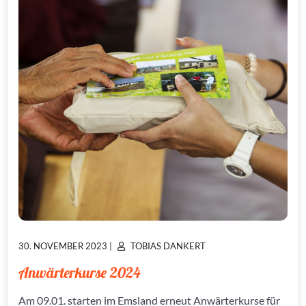
POSTED
POSTED
30. NOVEMBER 2023
|
TOBIAS DANKERT
ON
ON
Anwärterkurse 2024
Am 09.01. starten im Emsland erneut Anwärterkurse für